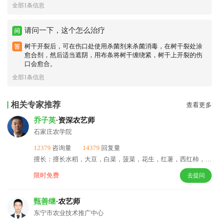
全部1条信息
请问一下，这个怎么治疗
树干开裂后，可在伤口处使用杀菌剂来杀菌消毒，在树干裂处涂
愈合剂，然后适当遮阴，用布条将树干缠绕紧，树干上开裂的伤
口会愈合。
全部1条信息
相关专家推荐
查看更多
乔子英
·资深农艺师
石家庄农学院
12379
咨询量
14379
回复量
擅长：擅长水稻，大豆，白菜，菠菜，花生，红薯，西红柿，肥料，小麦，绿豆，高亮，稻谷。
限时免费
去提问
甄善继
·农艺师
东宁市农业技术推广中心