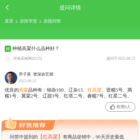
提问详情
首页
农技学堂
农技问答
种植高粱什么品种好？
河南采购商(6135)
提问于2023-09-25
乔子英
·资深农艺师
2023-09-25
优良的
高粱
品种有：锦杂100、辽杂13、
红高粱
、晋糯5号、两
糯1号、冀粱2号、辽甜3号、红塔二号、睿糯7号、红星二号。
有用0人
【红高粱】
问答中提到的
有商品促销中，90天历史最低