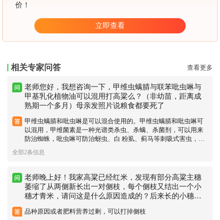
价！
立即查看
相关专家问答
查看更多
老师您好，我想咨询一下，甲维虫螨腈与联苯吡虫啉与
甲基乳化植物油可以混用打高粱么？（非幼苗，距离成
熟期一个多月）母亲发照片说粮食都要死了
甲维虫螨腈和吡虫啉是可以混合使用的。甲维虫螨腈和吡虫啉可
以混用，甲维菌素是一种光谱类杀虫、杀螨、杀菌剂，可以用来
防治蜘蛛，吡虫啉可防治蚜虫、白 粉虱、蓟马等刺吸式害虫，速
决的成分为甲维虫螨腈，可以防治玉米螟，小菜蛾、菜青虫、甜
全部2条信息
菜夜蛾，甘蓝夜蛾、斜纹夜蛾、柑橘潜叶蛾、苹果卷叶蛾，蓟
马，红蜘蛛等。三者均不属于碱性药剂，所以是可以混合的，能
防治红蜘蛛。
老师晚上好！我家高粱已经红米，发现有部分高粱主穗
萎缩了从两侧新长出一对侧枝，每个侧枝又结出一个小
穗才青米，请问这是什么原因造成的？后来长的小穗高
粱能成熟吗？谢谢！
品种原因或者肥料营养过剩，可以打掉侧枝