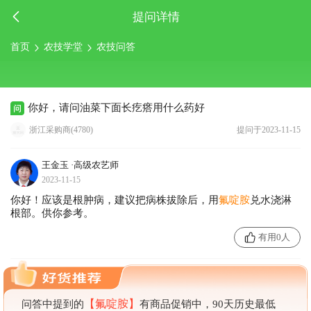
提问详情
首页
农技学堂
农技问答
你好，请问油菜下面长疙瘩用什么药好
浙江采购商(4780)
提问于2023-11-15
王金玉
·高级农艺师
2023-11-15
你好！应该是根肿病，建议把病株拔除后，用
氟啶胺
兑水浇淋
根部。供你参考。
有用0人
【氟啶胺】
问答中提到的
有商品促销中，90天历史最低