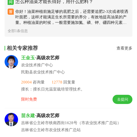
怎么种油菜才能长得好，用什么肥料？
你好！油菜种植前施足够的底肥之后，还需要追肥2-3次或者喷洒
叶面肥，这样才能满足生长所需要的养分，有效地提高油菜的产
量。种植油菜的时候，一般需要施加氮、磷、钾、硼四种元素，
还需要适当的补充钙、镁、硫、锌等较多的微量元素。
全部1条信息
相关专家推荐
查看更多
王金玉
·高级农艺师
农业技术推广中心
民勤县农业技术推广中心
20004
咨询量
12778
回复量
擅长：擅长日光温室栽培管理技术。
限时免费
去提问
苗永建
·高级农艺师
吉林省公主岭市铁南西街1628号（市农业技术推广总站）
吉林省公主岭市农业技术推广总站