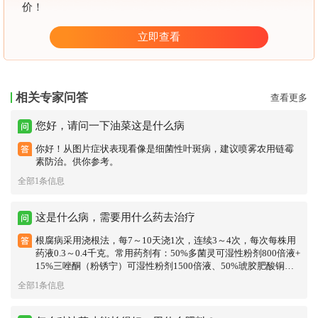
价！
立即查看
相关专家问答
查看更多
您好，请问一下油菜这是什么病
你好！从图片症状表现看像是细菌性叶斑病，建议喷雾农用链霉
素防治。供你参考。
全部1条信息
这是什么病，需要用什么药去治疗
根腐病采用浇根法，每7～10天浇1次，连续3～4次，每次每株用
药液0.3～0.4千克。常用药剂有：50%多菌灵可湿性粉剂800倍液+
15%三唑酮（粉锈宁）可湿性粉剂1500倍液、50%琥胶肥酸铜（D
T）可湿性粉剂400倍液等。供你参考。
全部1条信息