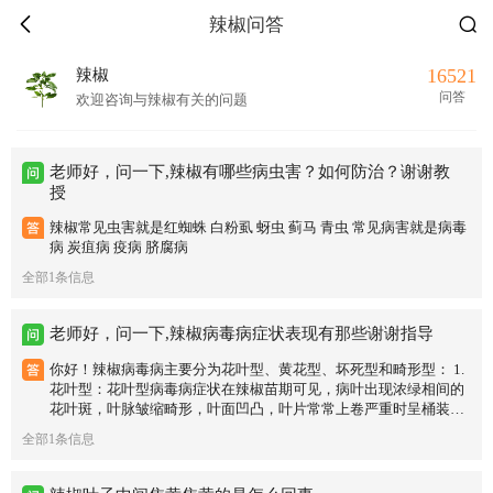
辣椒问答
16521
辣椒
问答
欢迎咨询与辣椒有关的问题
老师好，问一下,辣椒有哪些病虫害？如何防治？谢谢教
授
辣椒常见虫害就是红蜘蛛 白粉虱 蚜虫 蓟马 青虫 常见病害就是病毒
病 炭疽病 疫病 脐腐病
全部1条信息
老师好，问一下,辣椒病毒病症状表现有那些谢谢指导
你好！辣椒病毒病主要分为花叶型、黄花型、坏死型和畸形型： 1.
花叶型：花叶型病毒病症状在辣椒苗期可见，病叶出现浓绿相间的
花叶斑，叶脉皱缩畸形，叶面凹凸，叶片常常上卷严重时呈桶装。
果实期果实变小无法形成正常果实。 2.黄花型：叶片变黄，严重时
全部1条信息
整个叶片均变成黄色，无法进行光合作用，植株矮化无法正常生
长。 3.坏死型：病株生长点出现褪绿斑点，数日后延叶脉出现坏
死，植株变褐色或黑褐色并出现坏死斑，叶片后期脱落。 4.畸形