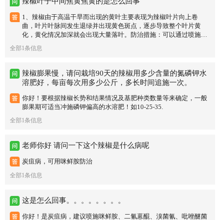
辣椒叶子中间焦黄焦黄的是怎么回事
型：病毒病发生初期，叶脉褪绿，叶片皱缩上卷，后期叶片增厚，
但叶片有时出现线装条斑；后期植株上部节间缩短呈丛簇状，重病
1、辣椒由于高温干旱而出现的黄叶主要表现为辣椒叶片向上卷
果果面有绿色不匀的花斑和疣状突起。仅供参考！
曲，叶片叶脉间发生退绿并出现黄色斑点，逐步导致整个叶片黄
化，黄化情况加深就会出现大量落叶。防治措施：可以通过喷施叶
面肥或者及时浇水进行缓苗恢复，在夏季高温天气要做好人工降
全部1条信息
温、遮阳通风处理。 2、营养缺素造成的黄叶 在辣椒种植过程中营
养供给不均衡，各种元素摄入量不足也会造成辣椒黄叶的情况。当
辣椒缺氮元素时会出现植株矮小，辣椒叶片薄且发黄，长时间缺氮
辣椒膨果慢，请问栽培90天的辣椒用多少含量的氮磷钾水
会出现落叶的情况；在辣椒进入果期时镁元素的摄入量不足会出现
溶肥好，每亩每次用多少公斤，多长时间追施一次。
叶片的叶面两侧出现黄化，随后逐步扩展到整个叶片黄化，新鲜叶
子虽然黄化但叶脉还是保持鲜绿，老叶则叶脉也开始黄化； 防治措
你好！要根据辣椒长势和结果情况及基肥种类数量等来确定，一般
施：若在种植辣椒的过程中出现营养缺素而造成的黄叶和落叶情
膨果期可适当冲施磷钾偏高的水溶肥！如10-25-35.
况，则及时针对性的补充营养元素，在补充营养元素时不要过量，
全部1条信息
要严格按照摄入比例进行补充，切勿造成元素过剩出现生长不良的
情况。 3、药害、肥害造成的黄叶 防治措施：当出现药害或肥害情
况时，要及时进行浇水和喷水，稀释药剂浓度和肥料浓度，与此同
老师你好 请问一下这个辣椒是什么病呢
时追施氮肥、喷施叶面肥和植物调节剂，将种植地进行改良，缓解
药害和肥害。 4、病虫害造成的黄叶 例如枯黄萎病、叶霉病、病毒
炭疽病，可用咪鲜胺防治
病、蚜虫、白粉虱病等都会造成辣椒黄叶严重时大量落叶的情况发
全部1条信息
生。 防治措施：当出现病虫害爆发而造成黄叶落叶的情况时，要根
据病虫害的病型采取针对性防治措施，在用药防治时要严格遵守用
药的浓度和剂量，最好进行轮换药品进行防治，以免造成药剂残
这是怎么回事。。。。。。。。
害。
你好！是炭疽病，建议喷施咪鲜胺、二氰蒽醌、溴菌氰、吡唑醚菌