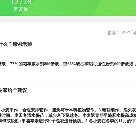
12778
回复量
更多1225个
什么？感谢老师
倍液，72%的霜霉威水剂800倍液，或65%琥乙磷铝可湿性粉剂600倍液灌
专家给个建议
2.小麦平作，合理安排套作，避免与禾本科植物套作。3.精耕细作、消灭
时间。麦田冬灌水保苗，减少灰飞虱越冬。小麦返青期早施肥水提高成穗
锌或锐胜+申嗪霉素进行种子包衣进行预防。5.冬小麦在冬季的11月的
0克或40%的氧乐果30毫升+海绿素25毫升或硕丰481+阿维毒30毫升兑一
宜。