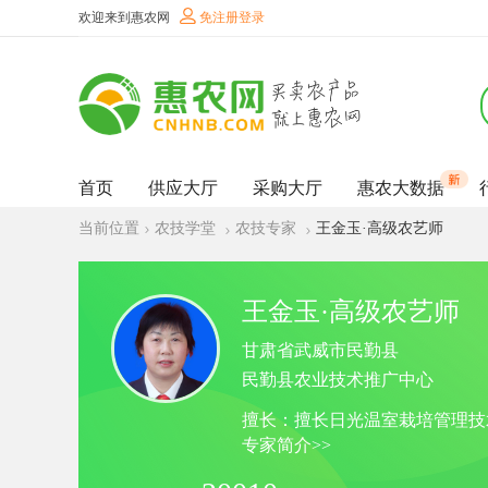
欢迎来到惠农网
免注册登录
首页
供应大厅
采购大厅
惠农大数据
当前位置
农技学堂
农技专家
王金玉·高级农艺师
王金玉·高级农艺师
甘肃省武威市民勤县
民勤县农业技术推广中心
擅长：擅长日光温室栽培管理技
专家简介>>