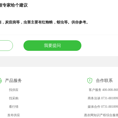
烦专家给个建议
病，炭疽病等，虫害主要有红蜘蛛，蚜虫等。供你参考。
我要提问
产品服务
合作联系
找供应
客户服务 400-008-86
找采购
商务洽谈 0731-881899
看行情
媒体合作 0731-881899
发布供应
惠农网知识产权综合服