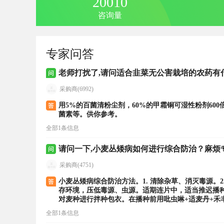
20010
咨询量
专家问答
老师打扰了,请问适合韭菜无公害栽培的农药有
采购商(6992)
用5%的百菌清粉尘剂，60%的甲霜铜可湿性粉剂600
菌素等。供你参考。
全部1条信息
请问一下,小麦丛矮病如何进行综合防治？麻烦
采购商(4751)
小麦丛矮病综合防治方法。1. 清除杂草、消灭毒源。
存环境，压低毒源、虫源。适期连片中，适当推迟播种
对麦种进行拌种包衣。在播种前用吡虫啉+适麦丹+禾丰
3月的中下旬每亩用吡虫啉10克+禾丰锌25克+克毒宝3
全部1条信息
在晴天的中午进行喷雾，间隔5～7天，连续2～3次为