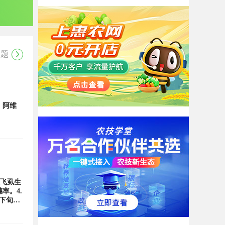
问题
，阿维
灰飞虱生
率。4.
中下旬或
桶水进行