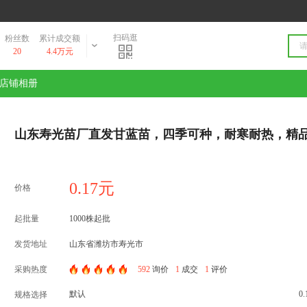
扫码逛
粉丝数
累计成交额
20
4.4万元
店铺相册
山东寿光苗厂直发甘蓝苗，四季可种，耐寒耐热，精
0.17元
价格
起批量
1000株起批
发货地址
山东省潍坊市寿光市
采购热度
592
询价
1
成交
1
评价
默认
0
规格选择