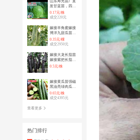
山东寿光苗厂直
发甘蓝苗，四季
可种，耐寒耐
0.17元/株
热，精品穴盘苗
成交220元
嫁接羊角蜜嫁接
博洋九甜瓜苗嫁
接绿宝甜瓜等各
0.35元/棵
种嫁接直播甜瓜
成交2950元
有苗
嫁接大龙长茄苗
嫁接紫把长茄苗
嫁接765嫁接线
0.5元/株
茄苗嫁接圆茄有
苗
嫁接黄瓜苗强磁
黑油亮绿肉瓜把
短密刺绿心大黄
0.65元/株
瓜苗无刺水果小
成交4395元
黄瓜
查看更多
热门排行