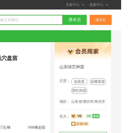
买家中心
卖家中心
搜本店
搜全站
品穴盘苗
山东绿艺种苗
主营：
包菜苗
花椰菜苗
西红柿苗
地区：
山东省/潍坊市/寿光市
实力：
.17元/株
1000株起批