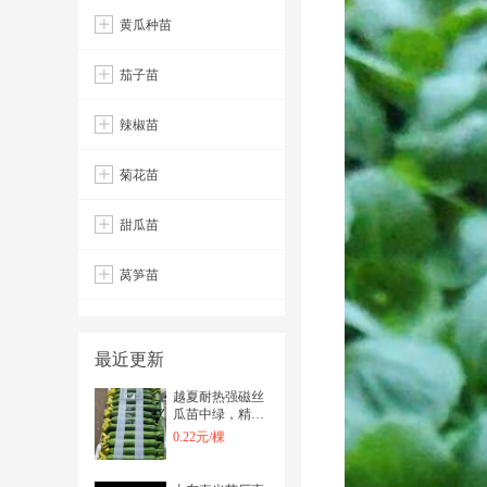
黄瓜种苗
茄子苗
辣椒苗
菊花苗
甜瓜苗
莴笋苗
最近更新
越夏耐热强磁丝
瓜苗中绿，精品
穴盘苗子，发货
0.22元/棵
方式多样，