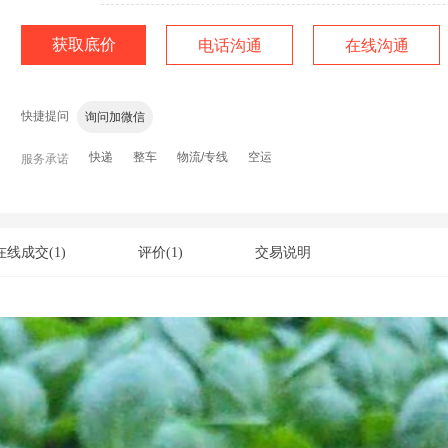
获取底价
电话沟通
在线沟通
老板，有现货吗？
价格还有优惠吗？
运费多少？包运费
快捷提问
询问加微信
快递
整车
物流/专线
空运
服务承诺
在线成交
(1)
评价
(1)
交易说明