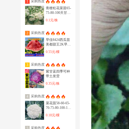
采购热度
1
青梗松花菜苗65-
75-80-100天甘蓝
苗芹菜苗西兰花
0.1元/株
苗
采购热度
2
早佳8424西瓜苗
美都甜王2K早春
红玉等各种嫁接
0.55元/棵
直播西瓜有苗
采购热度
3
紫甘蓝四季可种
带土发货
0.35元/株
采购热度
4
菜花苗58-60-65-
70-75-80-100-103
等品
0.18元/棵
采购热度
5