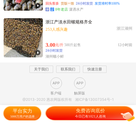
回头客多
货版一致
24小时发货
发货准时率100%
8年老店
潇洒水产
浙江产淡水田螺规格齐全
浙江湖州
253人感兴趣
3.00
元/斤
500斤起售
12小时前
24小时发货
湖州螺小鲜
关于我们
联系我们
快速注册
APP
APP
客户端
触屏版
@2013-2020 惠农网版权所有
湘ICP备13007354号-1
免费咨询底价
平台实力
今日已有1021人咨询
5000万用户的选择