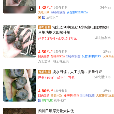
1.38
元/斤
160斤起售
5小时前
货版一致
24小时发货
发货准时率100%
启德水产
湖北监利中国圆淡水螺蛳田螺脆螺钓
鱼螺幼螺大田螺种螺
湖北监利市
已售5.2万件+成交15.4万元
4.50
元/斤
150斤起售
2天前
回头客多
好评率98%
24小时发货
发货准时率63%
大家评价
湖北监利田螺石螺直供
淡水田螺，人工挑选，质量保证
湖北潜江市
已售6104件+成交2.1万元
4.80
元/斤
150斤起售
3天前
回头客多
货版一致
好评率100%
24小时发货
大家评价"重量
8年老店
桃泽水产
四川田螺厚壳量大从优