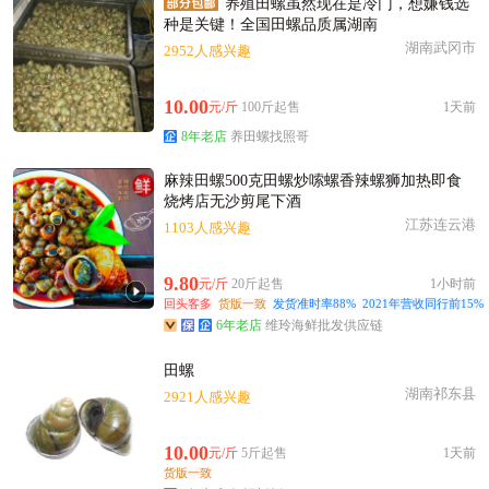
养殖田螺虽然现在是冷门，想嫌钱选
种是关键！全国田螺品质属湖南
湖南武冈市
2952人感兴趣
10.00
元/斤
100斤起售
1天前
8年老店
养田螺找照哥
麻辣田螺500克田螺炒嗦螺香辣螺狮加热即食
烧烤店无沙剪尾下酒
江苏连云港
1103人感兴趣
9.80
元/斤
20斤起售
1小时前
回头客多
货版一致
发货准时率88%
2021年营收同行前15%
6年老店
维玲海鲜批发供应链
田螺
湖南祁东县
2921人感兴趣
10.00
元/斤
5斤起售
1天前
货版一致