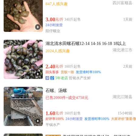
四川富顺县
847人感兴趣
3.00
元/斤
340斤起售
1天前
24小时发货
阳仔螺业
湖北清水田螺石螺12-14 14-16 16-18 18以上
湖北潜江市
2024人感兴趣
2.40
元/斤
160斤起售
2天前
回头客多
货版一致
发货准时率100%
5年老店
哲铭水产生鲜
石螺、汤螺
湖北江陵县
已售2090件+成交4758元
1.60
元/斤
160斤起售
15小时前
好评率100%
24小时发货
发货准时率100%
大家评价"重量/
平锅水产