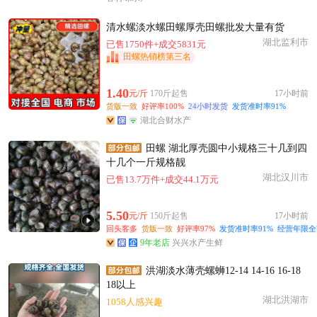
清水螺淡水螺田螺厚壳田螺批发大量有货
湖北监利市
已售1750件+成交5831元
田螺热销榜第三名
1.40
元/斤
170斤起售
17小时前
货版一致
好评率100%
24小时发货
发货准时率91%
湖北合财水产
田螺 湖北厚壳圆中小规格三十几到四
十几个一斤规格靓
湖北汉川市
已售13.7万件+成交44.1万元
5.50
元/斤
150斤起售
17小时前
回头客多
货版一致
好评率97%
发货准时率91%
经营年限全
9年老店
兴兴水产生鲜
洪湖淡水薄壳螺蛳12-14 14-16 16-18
18以上
湖北洪湖市
1058人感兴趣