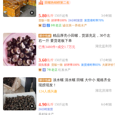
附近李**老板26分钟前成功采购
田螺热销榜第二名
附近张**老板11小时前成功采购
附近卢**老板2小时前获取了报价
5.80
元/斤
150斤起售
3小时前
货版一致
好评率100%
24小时发货
发货准时率70%
济南市高**老板15小时前成功采购
8年老店
诚信第一养殖水产
济南市蒋**老板13小时前询价供应商
济南市张**老板21小时前成功采购
精品厚壳小田螺，货源充足，30个左
右一斤 要货老板下单
济南市贺**老板27分钟前成功采购
湖北监利市
已售3480件+成交1.7万元
济南市姜**老板12小时前询价供应商
附近田**老板13小时前获取了报价
3.60
元/斤
150斤起售
17小时前
附近戚**老板6分钟前获取了报价
回头客多
货版一致
好评率100%
发货准时率83%
大家评价"
附近吴**老板12小时前看了商品
7年老店
红发水产
附近阳**老板14小时前成功采购
淡水螺 清水螺 田螺 大中小 规格齐全
济南市伍**老板29分钟前看了商品
现捞现发！
湖北洪湖市
124人感兴趣
4.90
元/斤
150斤起售
6小时前
24小时发货
香村味水产