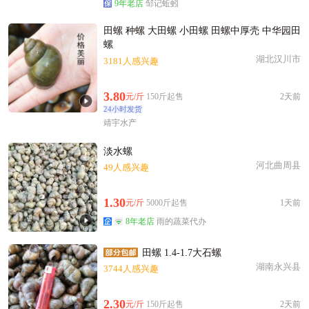
9年老店
邹记蚯蚓
田螺 种螺 大田螺 小田螺 田螺中厚壳 中华园田
螺
湖北汉川市
3181人感兴趣
3.80
元/斤
150斤起售
2天前
24小时发货
靖宇水产
淡水螺
河北曲周县
49人感兴趣
1.30
元/斤
5000斤起售
1天前
8年老店
雨的蔬菜代办
田螺 1.4-1.7大石螺
湖南永兴县
3744人感兴趣
2.30
元/斤
150斤起售
2天前