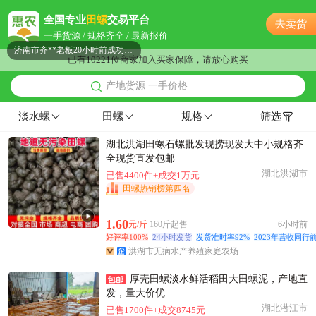
附近康**老板9小时前获取了报价
全国专业
田螺
交易平台
去卖货
附近葛**老板11小时前询价供应商
一手货源 / 规格齐全 / 最新报价
济南市齐**老板20小时前成功采购
已有10221位商家加入买家保障，请放心购买
附近秦**老板12小时前获取了报价
产地货源 一手价格
济南市汪**老板36分钟前成功采购
济南市孟**老板2小时前获取了报价
淡水螺
田螺
规格
筛选
附近蔡**老板5小时前成功采购
湖北洪湖田螺石螺批发现捞现发大中小规格齐
济南市程**老板43分钟前成功采购
全现货直发包邮
济南市许**老板12小时前成功采购
湖北洪湖市
已售4400件+成交1万元
济南市钱**老板38分钟前成功采购
田螺热销榜第四名
济南市高**老板56分钟前成功采购
济南市李**老板24分钟前询价供应商
1.60
元/斤
160斤起售
6小时前
好评率100%
24小时发货
发货准时率92%
2023年营收同行前
附近孟**老板16小时前看了商品
洪湖市无病水产养殖家庭农场
济南市何**老板7小时前成功采购
附近汪**老板57分钟前询价供应商
厚壳田螺淡水鲜活稻田大田螺泥，产地直
发，量大价优
附近韩**老板45分钟前询价供应商
湖北潜江市
已售1700件+成交8745元