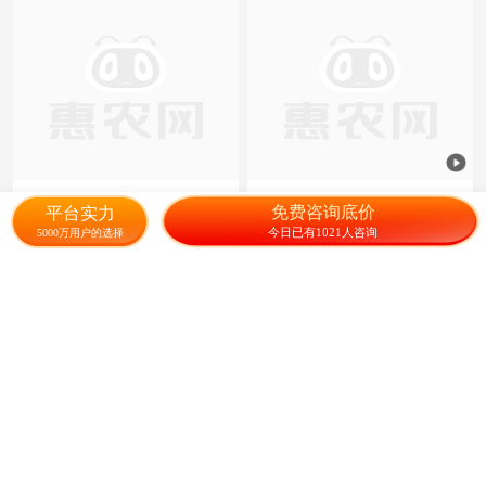
五黑一绿鸡苗 五黑公鸡
火鸡苗 散养火鸡半大火鸡青
免费咨询底价
平台实力
铜火鸡尼古拉贝蒂娜火鸡活体
今日已有1021人咨询
5000万用户的选择
鸡苗包 活到家
2.00
40.00
¥
/只
¥
/只