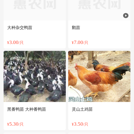
大种杂交鸭苗
鹅苗
3.00
7.00
¥
/只
¥
/只
黑番鸭苗 大种番鸭苗
灵山土鸡苗
5.30
3.50
¥
/只
¥
/只