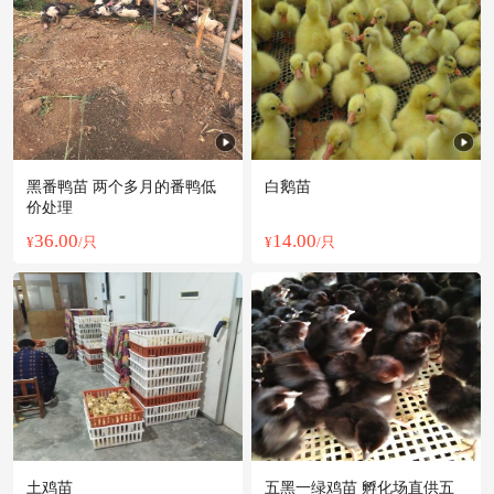
黑番鸭苗 两个多月的番鸭低
白鹅苗
价处理
36.00
14.00
¥
/只
¥
/只
土鸡苗
五黑一绿鸡苗 孵化场直供五