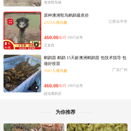
枣庄市欧阳**老板21小时前成功采购
老张鸵鸟场
附近冯**老板17分钟前成功采购
原种澳洲鸵鸟鸸鹋最㡳价
附近邓**老板8分钟前看了商品
江西乐平市
2323人感兴趣
枣庄市陈**老板5分钟前成功采购
枣庄市宋**老板43分钟前成功采购
460.00
元/只
100只起售
枣庄市罗**老板10小时前看了商品
王发良
附近汤**老板45分钟前获取了报价
枣庄市郭**老板48分钟前成功采购
鸸鹋苗 鸸鹋 15天龄澳洲鸸鹋苗 包技术指导 包
做好疫苗
枣庄市陆**老板4分钟前看了商品
广东广州
3567人感兴趣
附近姜**老板1小时前成功采购
枣庄市徐**老板20小时前获取了报价
460.00
元/只
100只起售
附近王**老板4分钟前获取了报价
赵泓甫的店
枣庄市韩**老板47分钟前成功采购
为你推荐