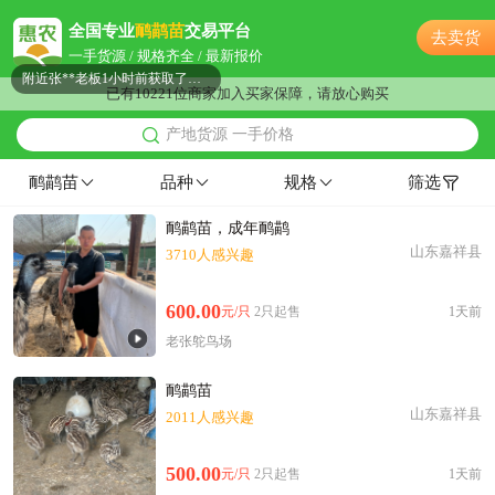
枣庄市罗**老板17分钟前获取了报价
全国专业
鸸鹋苗
交易平台
去卖货
附近谢**老板4分钟前成功采购
一手货源 / 规格齐全 / 最新报价
附近张**老板1小时前获取了报价
已有10221位商家加入买家保障，请放心购买
附近苏**老板56分钟前获取了报价
产地货源 一手价格
附近葛**老板30分钟前成功采购
枣庄市邹**老板11小时前询价供应商
鸸鹋苗
品种
规格
筛选
附近吴**老板31分钟前询价供应商
鸸鹋苗，成年鸸鹋
附近欧阳**老板7小时前成功采购
山东嘉祥县
3710人感兴趣
枣庄市康**老板44分钟前成功采购
附近林**老板20小时前询价供应商
600.00
元/只
2只起售
1天前
枣庄市唐**老板38分钟前成功采购
老张鸵鸟场
枣庄市胡**老板17小时前获取了报价
枣庄市董**老板29分钟前看了商品
鸸鹋苗
附近阳**老板24分钟前看了商品
山东嘉祥县
2011人感兴趣
枣庄市吕**老板40分钟前询价供应商
附近聂**老板7小时前成功采购
500.00
元/只
2只起售
1天前