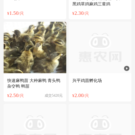
黑鸡草鸡麻鸡三黄鸡
1.50
2.30
¥
/只
¥
/只
快速麻鸭苗 大种麻鸭 青头鸭
兴平鸡苗孵化场
杂交鸭 鸭苗
2.50
2.00
¥
/只
成交5420元
¥
/只