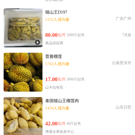
猫山王D197
广东广州
1552人感兴趣
80.00
元/斤
2000斤起售
7天前
果品供应商
普雅榴莲
云南景洪市
1742人感兴趣
17.00
元/斤
3000斤起售
山卡拉有田
泰国猫山王榴莲肉
山东日照
1434人感兴趣
42.00
元/斤
40斤起售
博通水果批发中心