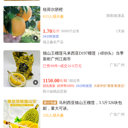
纽荷尔脐橙
湖南溆浦县
833人感兴趣
1.70
元/斤
50000斤起售
1天前
24小时发货
福义鑫农产品
猫山王榴莲马来西亚D197榴莲（4到8头）当季
新柜广州江南市
广东广州
已售99件+成交16.6万元
1150.00
元/箱
5箱起售
回头客多
好评率100%
24小时发货
大家评价"重量/数量足"
阳小姐精品贸易
马利西亚猫山王榴莲，3.5斤326块包
邮，量大可谈。
广东广州
526人感兴趣