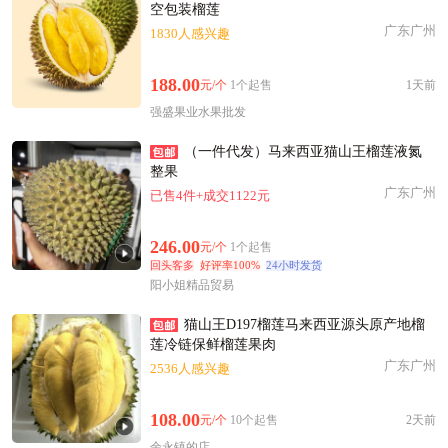
空包装榴莲
广东广州
1830人感兴趣
188.00
元/个
1个起售
1天前
强盛果业水果批发
（一件代发）马来西亚猫山王榴莲液氮
整果￼
广东广州
已售4件+成交1122元
246.00
元/个
1个起售
回头客多
好评率100%
24小时发货
阳小姐精品贸易
猫山王D197榴莲马来西亚源头原产地榴
莲冷链保鲜榴莲果肉
广东广州
2536人感兴趣
108.00
元/个
10个起售
2天前
余永镇的店