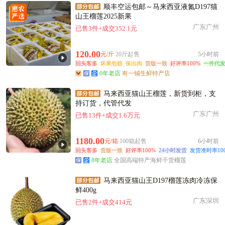
顺丰空运包邮～马来西亚液氮D197猫
山王榴莲2025新果
广东广州
已售3件+成交352.1元
120.00
元/斤
20斤起售
5小时前
回头客多
坏果包赔
保出肉
货版一致
好评率100%
一件代
6年老店
有一铺生鲜特产店
马来西亚猫山王榴莲，新货到柜，支
持订货，代管代发
广东广州
已售13件+成交1.6万元
1180.00
元/箱
100箱起售
6小时前
回头客多
货版一致
好评率100%
24小时发货
发货准时率10
8年老店
全国高端特产海鲜干货榴莲
马来西亚猫山王D197榴莲冻肉冷冻保
鲜400g
广东深圳
已售2件+成交414元