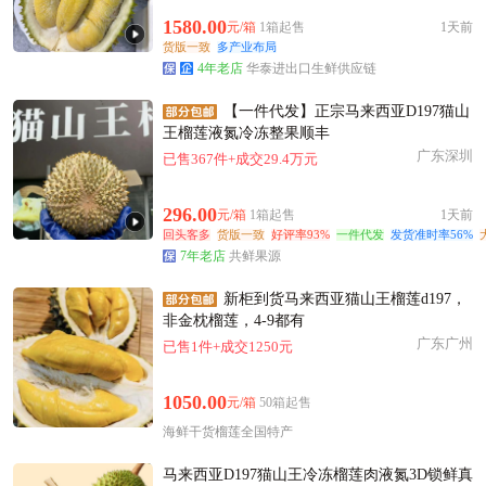
附近彭**老板24分钟前获取了报价
1580.00
元/箱
1箱起售
1天前
附近李**老板12分钟前获取了报价
货版一致
多产业布局
附近邹**老板37分钟前看了商品
4年老店
华泰进出口生鲜供应链
附近吴**老板3分钟前获取了报价
【一件代发】正宗马来西亚D197猫山
附近高**老板23小时前获取了报价
王榴莲液氮冷冻整果顺丰
附近康**老板15小时前看了商品
广东深圳
已售367件+成交29.4万元
镇江市邹**老板18分钟前看了商品
附近欧阳**老板4小时前看了商品
296.00
元/箱
1箱起售
1天前
回头客多
镇江市杨**老板11小时前成功采购
货版一致
好评率93%
一件代发
发货准时率56%
7年老店
共鲜果源
镇江市邹**老板12小时前询价供应商
镇江市谢**老板1小时前看了商品
新柜到货马来西亚猫山王榴莲d197，
非金枕榴莲，4-9都有
广东广州
已售1件+成交1250元
1050.00
元/箱
50箱起售
海鲜干货榴莲全国特产
马来西亚D197猫山王冷冻榴莲肉液氮3D锁鲜真