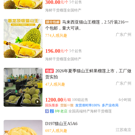
300.00
元/个
5个起售
海鲜干货榴莲全国特产
马来西亚猫山王榴莲，2.5斤装216一
个包邮，量大可谈。
广东广州
774人感兴趣
196.00
元/个
5个起售
海鲜干货榴莲全国特产
2026年夏季猫山王鲜果榴莲上市，工厂做
货实拍
广东广州
47人感兴趣
1200.00
元/箱
100箱起售
6小时前
回头客多
货版一致
发货准时率100%
多产业布局
8年老店
全国高端特产海鲜干货榴莲
D197猫山王A5A6
江苏南京
697人感兴趣