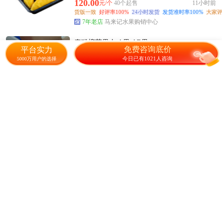
120.00
元/个
40个起售
11小时前
货版一致
好评率100%
24小时发货
发货准时率100%
大家评
7年老店
马来记水果购销中心
泰猫榴莲果肉 A果 AB果
免费咨询底价
平台实力
山东济南
2085人感兴趣
今日已有1021人咨询
5000万用户的选择
28.50
元/斤
20斤起售
19小时前
7年老店
维尔康市场
马来西亚D197五星AA级猫山王液氮树熟整果
整箱批发保5房
浙江嘉兴
已售2件+成交2760元
1420.00
元/箱
50箱起售
1天前
货版一致
好评率100%
多产业布局
5年老店
鸿尚农业
猫山王榴莲整果新鲜带壳产地直发可
视频看货一件代发切柜整柜批发
广西南宁
已售1件+成交228元