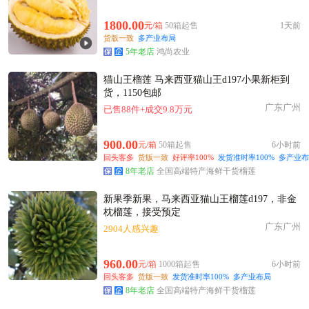
1800.00
元/箱
50箱起售
1天前
货版一致
多产业布局
5年老店
鸿尚农业
猫山王榴莲 马来西亚猫山王d197小果新柜到
货，1150包邮
广东广州
已售88件+成交9.8万元
900.00
元/箱
50箱起售
6小时前
回头客多
货版一致
好评率100%
发货准时率100%
多产业布
8年老店
全国高端特产海鲜干货榴莲
新果季新果，马来西亚猫山王榴莲d197，非金
枕榴莲，接受预定
广东广州
2904人感兴趣
960.00
元/箱
1000箱起售
6小时前
回头客多
货版一致
发货准时率100%
多产业布局
8年老店
全国高端特产海鲜干货榴莲