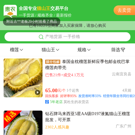
附近程**老板12小时前看了商品
全国专业
猫山王
交易平台
去卖货
附近卢**老板14小时前看了商品
一手货源 / 规格齐全 / 最新报价
附近古**老板20小时前看了商品
已有10221位商家加入买家保障，请放心购买
附近蔡**老板8分钟前询价供应商
产地货源 一手价格
镇江市岳**老板46分钟前获取了报价
附近程**老板20小时前获取了报价
榴莲
猫山王
规格
筛选
附近秦**老板22小时前获取了报价
泰国金枕榴莲新鲜应季包邮金枕巴掌
附近沈**老板9小时前看了商品
榴莲肉带壳
镇江市康**老板35分钟前询价供应商
云南宜良县
已售21件+成交4.1万元
附近沈**老板2分钟前询价供应商
镇江市罗**老板45分钟前看了商品
65.00
元/个
1个起售
4天前
镇江市郭**老板35分钟前看了商品
回头客多
好评率95%
发货准时率33%
经营年限全市同行前2
5年老店
莫杜生的农货店
镇江市蒋**老板56分钟前看了商品
附近宁**老板24分钟前看了商品
钻石牌马来西亚5星AA级D197液氮猫山王榴莲
附近姜**老板16小时前询价供应商
批发，可开票
广东广州
2302人感兴趣
附近姚**老板5小时前看了商品