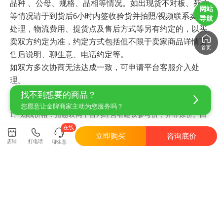
品种 、公母、规格、品相等情况。如出现货不对板、死亡
网站
等情况请于到货后6小时内签收验货并拍照/视频联系卖家
导航
处理，物流费用、提货点及售后方式等另有约定的，以买
卖双方约定为准，约定方式包括但不限于卖家商品详情页
首页
售后说明、聊生意、电话约定等。

如双方多次协商无法达成一致，可申请平台客服介入处
理。
找不到想要的商品？
价格说明
您愿意让金牌商家主动为您服务吗？
1、
划线价格：
指惠农网平台内经营者建议参考价，并非原价。由
在线
于产品更新时间、行情波动等原因，该价格可能会跟下单时有差
立即购买
咨询底价
异，仅供购买时参考。
店铺
打电话
聊生意
2、
未划线价：
指当前产品的价格，具体成交价格根据商品参加活
动、或使用粮票、优惠券等发生变化，最终以订单结算价格为准。
商品编号：7815728
当前位置：
首页
>
禽畜肉蛋
>
鸭苗
>
麻鸭苗