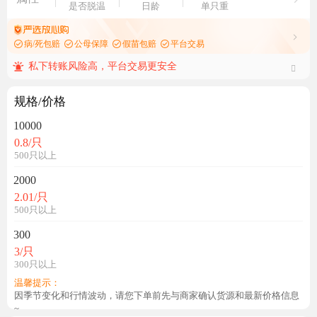
是否脱温
日龄
单只重
病/死包赔
公母保障
假苗包赔
平台交易
私下转账风险高，平台交易更安全
规格/价格
10000
0.8
/只
500只以上
2000
2.01
/只
500只以上
300
3
/只
300只以上
温馨提示：
因季节变化和行情波动，请您下单前先与商家确认货源和最新价格信息
~