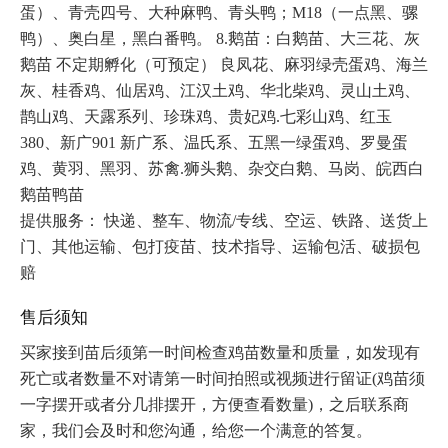
蛋）、青壳四号、大种麻鸭、青头鸭；M18（一点黑、骡
鸭）、奥白星，黑白番鸭。 8.鹅苗：白鹅苗、大三花、灰
鹅苗 不定期孵化（可预定） 良凤花、麻羽绿壳蛋鸡、海兰
灰、桂香鸡、仙居鸡、江汉土鸡、华北柴鸡、灵山土鸡、
鹊山鸡、天露系列、珍珠鸡、贵妃鸡.七彩山鸡、红玉
380、新广901 新广系、温氏系、五黑一绿蛋鸡、罗曼蛋
鸡、黄羽、黑羽、苏禽.狮头鹅、杂交白鹅、马岗、皖西白
鹅苗鸭苗
提供服务： 快递、整车、物流/专线、空运、铁路、送货上
门、其他运输、包打疫苗、技术指导、运输包活、破损包
赔 
售后须知
买家接到苗后须第一时间检查鸡苗数量和质量，如发现有
死亡或者数量不对请第一时间拍照或视频进行留证(鸡苗须
一字摆开或者分几排摆开，方便查看数量)，之后联系商
家，我们会及时和您沟通，给您一个满意的答复。
