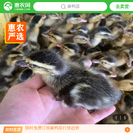
去卖货
批发
麻鸭苗
推荐
1
|
5
限时免费订阅麻鸭苗行情趋势
免费订阅商品降价通知