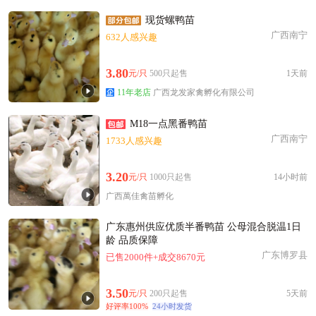
现货螺鸭苗
广西南宁
632人感兴趣
3.80
元/只
500只起售
1天前
11年老店
广西龙发家禽孵化有限公司
M18一点黑番鸭苗
广西南宁
1733人感兴趣
3.20
元/只
1000只起售
14小时前
广西萬佳禽苗孵化
广东惠州供应优质半番鸭苗 公母混合脱温1日
龄 品质保障
广东博罗县
已售2000件+成交8670元
3.50
元/只
200只起售
5天前
好评率100%
24小时发货