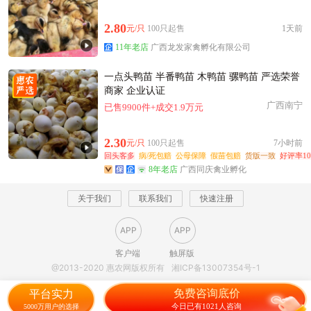
2.80
元/只
100只起售
1天前
11年老店
广西龙发家禽孵化有限公司
一点头鸭苗 半番鸭苗 木鸭苗 骡鸭苗 严选荣誉
商家 企业认证
广西南宁
已售9900件+成交1.9万元
2.30
元/只
100只起售
7小时前
回头客多
病/死包赔
公母保障
假苗包赔
货版一致
好评率10
8年老店
广西同庆禽业孵化
关于我们
联系我们
快速注册
APP
APP
客户端
触屏版
@2013-2020 惠农网版权所有
湘ICP备13007354号-1
免费咨询底价
平台实力
今日已有1021人咨询
5000万用户的选择