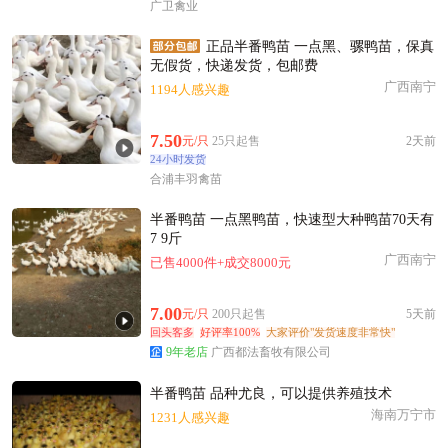
广卫禽业
正品半番鸭苗 一点黑、骡鸭苗，保真
无假货，快递发货，包邮费
广西南宁
1194人感兴趣
7.50
元/只
25只起售
2天前
24小时发货
合浦丰羽禽苗
半番鸭苗 一点黑鸭苗，快速型大种鸭苗70天有
7 9斤
广西南宁
已售4000件+成交8000元
7.00
元/只
200只起售
5天前
回头客多
好评率100%
大家评价"发货速度非常快"
9年老店
广西都法畜牧有限公司
半番鸭苗 品种尤良，可以提供养殖技术
海南万宁市
1231人感兴趣