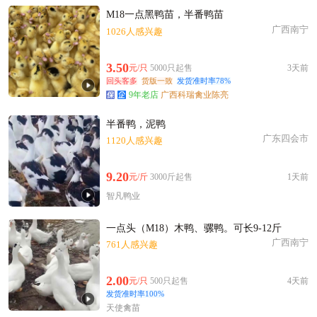
M18一点黑鸭苗，半番鸭苗
广西南宁
1026人感兴趣
3.50
元/只
5000只起售
3天前
回头客多
货版一致
发货准时率78%
9年老店
广西科瑞禽业陈亮
半番鸭，泥鸭
广东四会市
1120人感兴趣
9.20
元/斤
3000斤起售
1天前
智凡鸭业
一点头（M18）木鸭、骡鸭。可长9-12斤
广西南宁
761人感兴趣
2.00
元/只
500只起售
4天前
发货准时率100%
天使禽苗