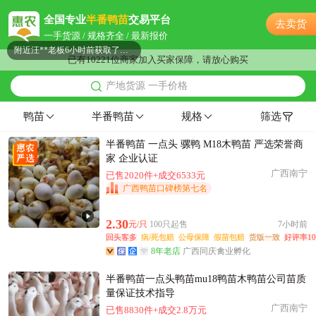
附近朱**老板33分钟前询价供应商
全国专业
半番鸭苗
交易平台
去卖货
附近邓**老板12分钟前获取了报价
一手货源 / 规格齐全 / 最新报价
附近汪**老板6小时前获取了报价
已有10221位商家加入买家保障，请放心购买
附近卢**老板32分钟前获取了报价
产地货源 一手价格
附近洪**老板21小时前看了商品
附近蔡**老板28分钟前看了商品
鸭苗
半番鸭苗
规格
筛选
附近聂**老板20分钟前成功采购
半番鸭苗 一点头 骡鸭 M18木鸭苗 严选荣誉商
附近夏**老板11小时前询价供应商
家 企业认证
附近钱**老板5小时前询价供应商
广西南宁
已售2020件+成交6533元
附近沈**老板39分钟前看了商品
广西鸭苗口碑榜第七名
附近江**老板26分钟前看了商品
附近岳**老板15分钟前看了商品
2.30
元/只
100只起售
7小时前
回头客多
病/死包赔
公母保障
假苗包赔
货版一致
好评率10
附近夏**老板6小时前成功采购
8年老店
广西同庆禽业孵化
附近吕**老板32分钟前看了商品
附近张**老板23分钟前询价供应商
半番鸭苗一点头鸭苗mu18鸭苗木鸭苗公司苗质
量保证技术指导
附近姚**老板58分钟前询价供应商
广西南宁
已售8830件+成交2.8万元