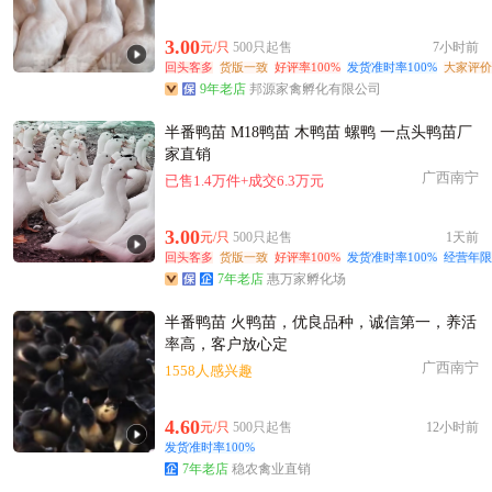
附近夏**老板21小时前成功采购
附近汪**老板20小时前成功采购
3.00
元/只
500只起售
7小时前
附近徐**老板49分钟前成功采购
回头客多
货版一致
好评率100%
发货准时率100%
大家评价
9年老店
邦源家禽孵化有限公司
附近姚**老板48分钟前获取了报价
附近高**老板33分钟前询价供应商
半番鸭苗 M18鸭苗 木鸭苗 螺鸭 一点头鸭苗厂
附近郭**老板49分钟前获取了报价
家直销
广西南宁
附近谢**老板43分钟前获取了报价
已售1.4万件+成交6.3万元
附近宋**老板49分钟前询价供应商
3.00
元/只
500只起售
1天前
附近姜**老板11小时前成功采购
回头客多
货版一致
好评率100%
发货准时率100%
经营年限
附近戚**老板2小时前成功采购
7年老店
惠万家孵化场
附近聂**老板12小时前询价供应商
半番鸭苗 火鸭苗，优良品种，诚信第一，养活
附近李**老板13小时前看了商品
率高，客户放心定
广西南宁
1558人感兴趣
4.60
元/只
500只起售
12小时前
发货准时率100%
7年老店
稳农禽业直销