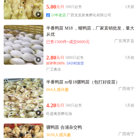
5.00
元/只
100只起售
1天前
11年老店
广西龙发家禽孵化有限公司
半番鸭苗 M18 ，螺鸭苗，厂家直销批发，量大
从优
广东博罗县
已售1500件+成交6000元
2.80
元/只
5000只起售
5天前
好评率100%
24小时发货
广卫禽业
半番鸭苗 m母18骡鸭苗（包打好疫苗）
广西南宁
664人感兴趣
4.20
元/只
500只起售
1天前
旺盛禽苗孵化场
骡鸭苗 合浦杂交鸭
广西南宁
3039人感兴趣