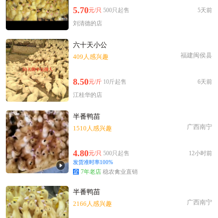
5.70
元/只
500只起售
5天前
刘清德的店
六十天小公
福建闽侯县
409人感兴趣
8.50
元/斤
10斤起售
6天前
江桂华的店
半番鸭苗
广西南宁
1510人感兴趣
4.80
元/只
500只起售
12小时前
发货准时率100%
7年老店
稳农禽业直销
半番鸭苗
广西南宁
2166人感兴趣