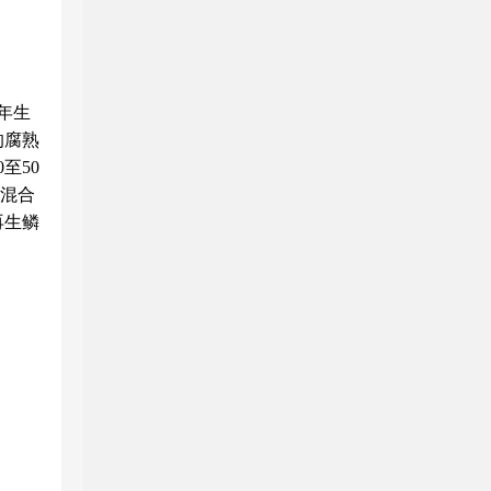
年生
的腐熟
至50
壤混合
再生鳞