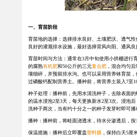
一、育苗阶段
育苗地的选择：选择排水良好、土壤肥沃、透气性佳的
良好的灌溉排水设施，最好选择背风向阳、通风良
育苗时间与方法：通常在3月中旬使用小拱棚进行育苗。
的腐熟
有机肥
和50公斤的三元
复合肥
，混合均匀后制
壤细碎，并预留排水沟。也可以采用营养钵育苗，使
过磷酸钙配制营养土。播种前，将营养土装入7至1
种子处理：播种前，先用水清洗种子，去除表面的蜡质，
的温水浸泡2至3天，每天更换新水2至3次。浸泡
洗种子两次，当有约十分之一的种子发芽时即可播
播种：播种前，将畦面浇透水，待水分渗透后，按
保温措施：播种后立即覆盖
塑料膜
，保持白天5厘米