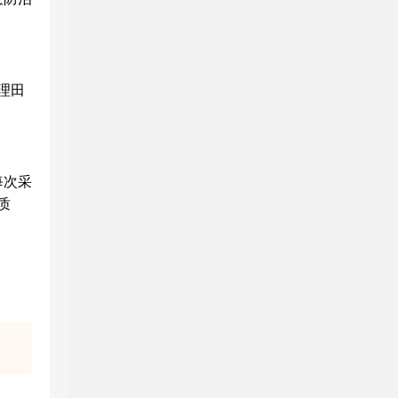
理田
每次采
质