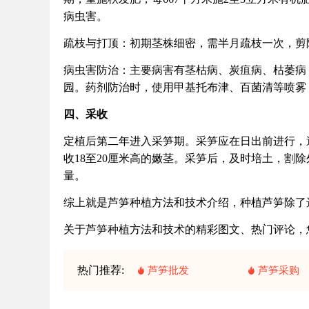
病虫害。
疏枝与打顶：初期茎株细密，需半月疏枝一次，剪除
病虫害防治：主要病害有茎枯病、炭疽病、枯萎病
园。药剂防治时，使用甲基托布津、百菌清等喷雾
四、采收
定植后第二年进入采笋期。采笋应在日出前进行，
收18至20厘米高的嫩茎。采笋后，及时培土，割
量。
综上就是芦笋种植方法和技术介绍，种植芦笋除了
关于芦笋种植方法和技术的精彩图文、热门评论，
热门推荐:
芦笋批发
芦笋采购