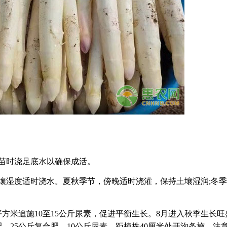
苗时浇足底水以确保成活。
壤湿度适时浇水。夏秋季节，傍晚适时浇灌，保持土壤湿润;冬
平方米追施10至15公斤尿素，促进平衡生长。8月进入秋季生长旺
肥、25公斤复合肥、10公斤尿素，距植株40厘米处开沟条施。注