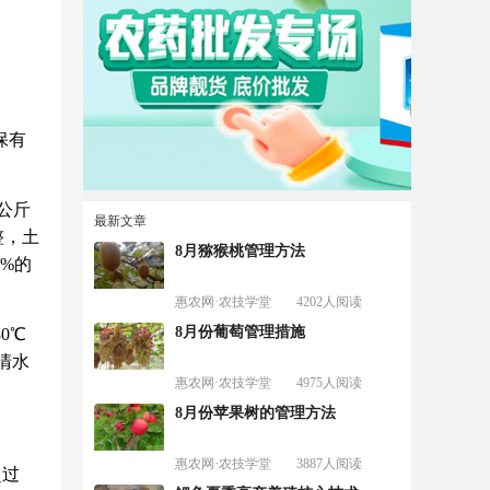
保有
公斤
最新文章
整，土
8月猕猴桃管理方法
%的
惠农网·农技学堂
4202人阅读
8月份葡萄管理措施
0℃
清水
惠农网·农技学堂
4975人阅读
8月份苹果树的管理方法
惠农网·农技学堂
3887人阅读
超过