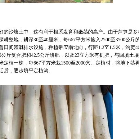
好的沙壤土中，这有利于根系发育和嫩茎的高产。由于芦笋是多
地，耕深30至40厘米，每667平方米施入2500至3500公斤
间灌溉排水设施，种植带应南北向，行距1.2至1.5米，沟宽40
50公斤复合肥和42.5公斤饼肥，以及23立方米有机肥，与回填土
米定植一株，每667平方米栽1500至2000穴。定植时，将地下茎
活后，逐步填平定植沟。