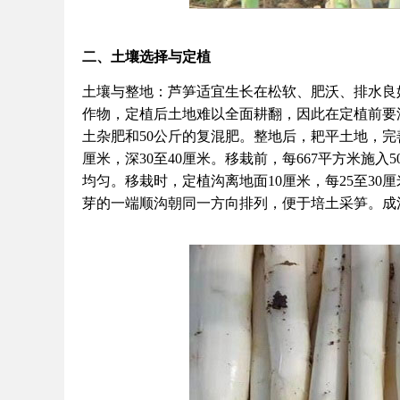
二、土壤选择与定植
土壤与整地：芦笋适宜生长在松软、肥沃、排水良
作物，定植后土地难以全面耕翻，因此在定植前要深耕整
土杂肥和50公斤的复混肥。整地后，耙平土地，完善田
厘米，深30至40厘米。移栽前，每667平方米施入
均匀。移栽时，定植沟离地面10厘米，每25至30厘
芽的一端顺沟朝同一方向排列，便于培土采笋。成