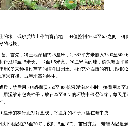
壤土或砂质壤土作为育苗地，pH值控制在6.0至6.7之间，确
好的地块。
首先，将土地深翻约25厘米，每667平方米施入3300至5000
作成10至15米长、1.2至1.5米宽、20厘米高的畦，确保畦面平
用6份未种植过芦笋的洁净田园土、4份充分腐熟的有机肥和0.2
0厘米直径、12厘米高的钵中。
然后用50%多菌灵250至300倍液浸泡24小时，接着用25至3
后，用湿纱布包裹种子，放在25至30℃的环境中保湿催芽，每天用
种。
10厘米的株行距打好直线，将发芽的种子点播在畦中央。
以下地温在25至30℃，夜间15至18℃。苗出齐后，若畦内温度