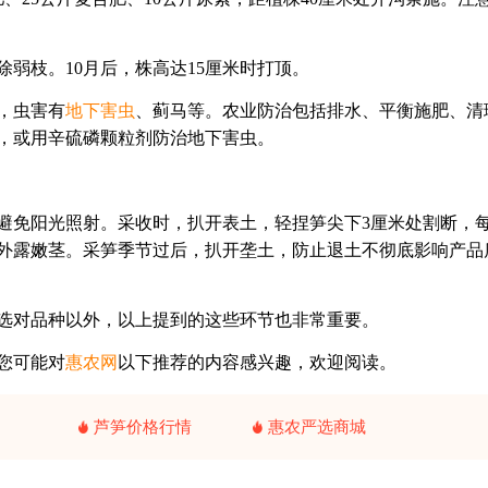
弱枝。10月后，株高达15厘米时打顶。
，虫害有
地下害虫
、蓟马等。农业防治包括排水、平衡施肥、清
，或用辛硫磷颗粒剂防治地下害虫。
避免阳光照射。采收时，扒开表土，轻捏笋尖下3厘米处割断，
除外露嫩茎。采笋季节过后，扒开垄土，防止退土不彻底影响产品
选对品种以外，以上提到的这些环节也非常重要。
您可能对
惠农网
以下推荐的内容感兴趣，欢迎阅读。
芦笋价格行情
惠农严选商城