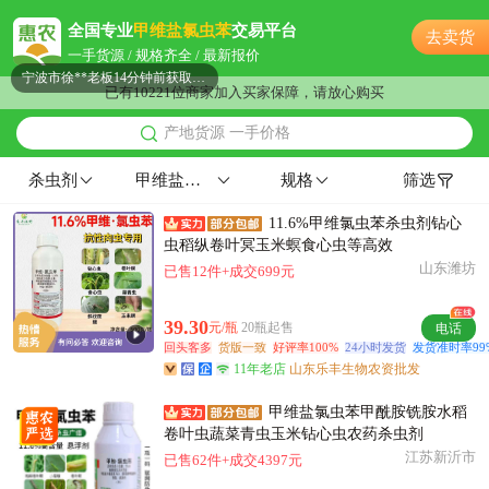
宁波市汪**老板45分钟前获取了报价
全国专业
甲维盐氯虫苯
交易平台
去卖货
宁波市欧阳**老板50分钟前获取了报价
一手货源 / 规格齐全 / 最新报价
宁波市徐**老板14分钟前获取了报价
已有10221位商家加入买家保障，请放心购买
附近董**老板59分钟前获取了报价
产地货源 一手价格
附近姚**老板9小时前看了商品
附近江**老板9小时前成功采购
杀虫剂
甲维盐氯虫苯
规格
筛选
宁波市张**老板53分钟前看了商品
11.6%甲维氯虫苯杀虫剂钻心
附近康**老板13小时前成功采购
虫稻纵卷叶冥玉米螟食心虫等高效
宁波市姜**老板21分钟前获取了报价
山东潍坊
已售12件+成交699元
附近姜**老板36分钟前成功采购
宁波市郭**老板52分钟前询价供应商
39.30
元/瓶
20瓶起售
电话
附近何**老板3小时前获取了报价
回头客多
货版一致
好评率100%
24小时发货
发货准时率99
11年老店
山东乐丰生物农资批发
附近胡**老板30分钟前获取了报价
附近薛**老板20小时前看了商品
甲维盐氯虫苯甲酰胺铣胺水稻
宁波市赵**老板9小时前看了商品
卷叶虫蔬菜青虫玉米钻心虫农药杀虫剂
江苏新沂市
已售62件+成交4397元
宁波市杨**老板25分钟前看了商品