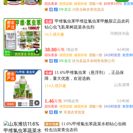
回头客多
假货必赔
破损补发
货版一致
好评率100%
发货准
8年老店
川田当稼农资优选店
甲维氯虫苯甲维盐氯虫苯甲酰胺正品农药
钻心虫飞虱果树蔬菜杀虫剂
河南扶沟县
36人感兴趣
38.80
元/瓶
1瓶起售
4小时前
回头客多
假货必赔
破损补发
货版一致
24小时发货
发货准
8年老店
扶沟县益丰农销售有限公司
11.6%甲维氯虫苯（悬浮剂），正品保
障，量大优惠，欢迎选购
山东淄博
114人感兴趣
1.46
元/瓶
300瓶起售
2小时前
回头客多
假货必赔
破损补发
货版一致
24小时发货
发货准
禾源农资批发
11.6%甲维氯虫苯蔬菜水稻钻心虫棉
铃虫治菜青虫农药