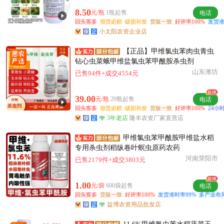
宁波市宋**老板52分钟前看了商品
8.50
元/瓶
1瓶起售
电话
附近韩**老板51分钟前询价供应商
回头客多
假货必赔
破损补发
货版一致
好评率100%
发货准
宁波市姚**老板50分钟前获取了报价
小太阳农资企业店
附近洪**老板2分钟前获取了报价
【正品】甲维氯虫苯肉虫青虫
宁波市康**老板4小时前获取了报价
钻心虫菜蛾甲维盐氯虫苯甲酰胺杀虫剂
附近姚**老板24分钟前询价供应商
山东潍坊
已售94件+成交4554元
附近葛**老板37分钟前询价供应商
附近陆**老板12分钟前询价供应商
39.00
元/瓶
20瓶起售
电话
回头客多
宁波市杨**老板1小时前看了商品
假货必赔
破损补发
货版一致
好评率100%
24小
3年老店
隆丰农资厂家直营店
宁波市钱**老板24分钟前成功采购
宁波市宋**老板10小时前获取了报价
甲维氯虫苯甲酰胺甲维盐水稻
专用杀虫剂稻纵卷叶螟虫原药农药
附近陈**老板6分钟前询价供应商
河南荥阳市
已售2179件+成交3803元
宁波市姜**老板7小时前询价供应商
附近高**老板54分钟前看了商品
1.00
元/袋
600袋起售
电话
回头客多
货版一致
好评率100%
发货准时率99%
多产业布
益博农资用品批发店