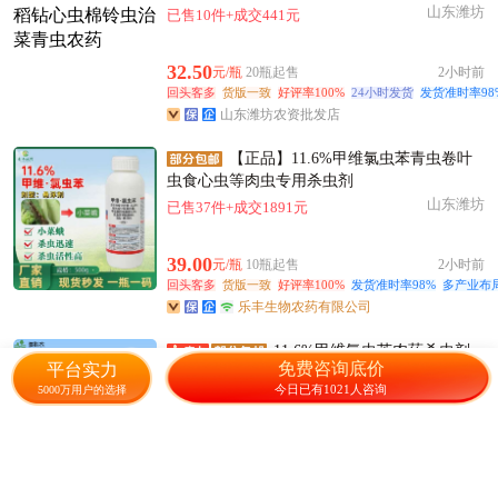
山东潍坊
已售10件+成交441元
32.50
元/瓶
20瓶起售
2小时前
回头客多
货版一致
好评率100%
24小时发货
发货准时率98
山东潍坊农资批发店
【正品】11.6%甲维氯虫苯青虫卷叶
虫食心虫等肉虫专用杀虫剂
山东潍坊
已售37件+成交1891元
39.00
元/瓶
10瓶起售
2小时前
回头客多
货版一致
好评率100%
发货准时率98%
多产业布
乐丰生物农药有限公司
11.6%甲维氯虫苯农药杀虫剂
免费咨询底价
平台实力
甲维盐氯虫苯甲酰胺杀青虫肉虫农
今日已有1021人咨询
5000万用户的选择
山东潍坊
已售26件+成交1150.9元
30.00
元/瓶
20瓶起售
电话
回头客多
货版一致
好评率100%
发货准时率100%
大家评价