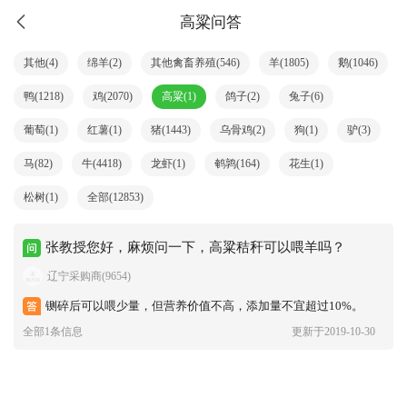
高粱问答
其他(4)
绵羊(2)
其他禽畜养殖(546)
羊(1805)
鹅(1046)
鸭(1218)
鸡(2070)
高粱(1)
鸽子(2)
兔子(6)
葡萄(1)
红薯(1)
猪(1443)
乌骨鸡(2)
狗(1)
驴(3)
马(82)
牛(4418)
龙虾(1)
鹌鹑(164)
花生(1)
松树(1)
全部(12853)
张教授您好，麻烦问一下，高粱秸秆可以喂羊吗？
辽宁采购商(9654)
铡碎后可以喂少量，但营养价值不高，添加量不宜超过10%。
全部1条信息
更新于2019-10-30